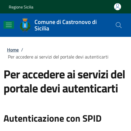
Salta al contenuto principale
Skip to footer content
Regione Sicilia
Comune di Castronovo di
Sicilia
Briciole di pane
Home
/
Per accedere ai servizi del portale devi autenticarti
Per accedere ai servizi del
portale devi autenticarti
Autenticazione con SPID