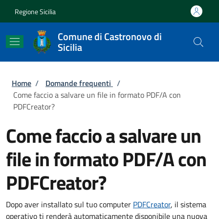
Salta al contenuto principale
Skip to footer content
Regione Sicilia
Comune di Castronovo di
Sicilia
Briciole di pane
Home
/
Domande frequenti
/
Come faccio a salvare un file in formato PDF/A con
PDFCreator?
Come faccio a salvare un
file in formato PDF/A con
PDFCreator?
Dopo aver installato sul tuo computer
PDFCreator
, il sistema
operativo ti renderà automaticamente disponibile una nuova