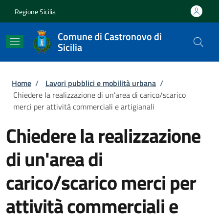
Salta al contenuto principale
Skip to footer content
Regione Sicilia
Comune di Castronovo di
Sicilia
Briciole di pane
Home
/
Lavori pubblici e mobilità urbana
/
Chiedere la realizzazione di un'area di carico/scarico
merci per attività commerciali e artigianali
Chiedere la realizzazione
di un'area di
carico/scarico merci per
attività commerciali e