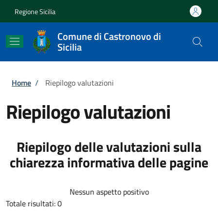
Salta al contenuto principale
Skip to footer content
Regione Sicilia
Comune di Castronovo di
Sicilia
Briciole di pane
Home
/
Riepilogo valutazioni
Riepilogo valutazioni
Riepilogo delle valutazioni sulla
chiarezza informativa delle pagine
Nessun aspetto positivo
Totale risultati: 0