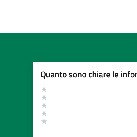
Quanto sono chiare le info
Valutazione
Valuta 5 stelle su 5
Valuta 4 stelle su 5
Valuta 3 stelle su 5
Valuta 2 stelle su 5
Valuta 1 stelle su 5