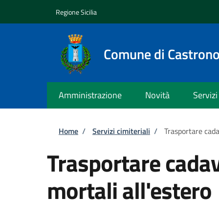
Salta al contenuto principale
Skip to footer content
Regione Sicilia
Comune di Castronov
Amministrazione
Novità
Servizi
Briciole di pane
Home
/
Servizi cimiteriali
/
Trasportare cadav
Trasportare cadave
mortali all'estero