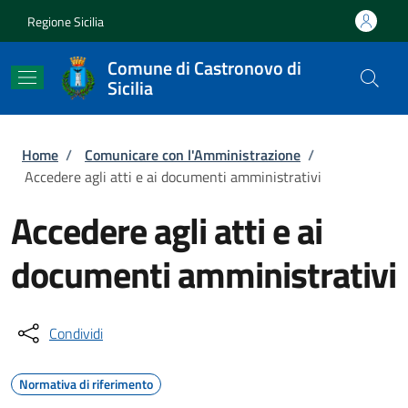
Salta al contenuto principale
Skip to footer content
Regione Sicilia
Comune di Castronovo di
Sicilia
Briciole di pane
Home
/
Comunicare con l'Amministrazione
/
Accedere agli atti e ai documenti amministrativi
Accedere agli atti e ai
documenti amministrativi
Condividi
Normativa di riferimento