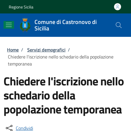
Salta al contenuto principale
Skip to footer content
Regione Sicilia
Comune di Castronovo di
Sicilia
Briciole di pane
Home
/
Servizi demografici
/
Chiedere l'iscrizione nello schedario della popolazione
temporanea
Chiedere l'iscrizione nello
schedario della
popolazione temporanea
Condividi