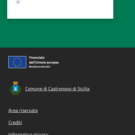
Valuta 1 stelle su 5
Comune di Castronovo di Sicilia
Footer menu
Area riservata
Crediti
Informativa privacy