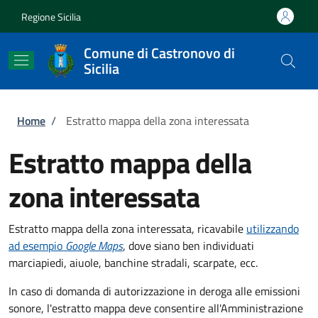
Salta al contenuto principale
Skip to footer content
Regione Sicilia
Comune di Castronovo di
Sicilia
Briciole di pane
Home
/
Estratto mappa della zona interessata
Estratto mappa della
zona interessata
Estratto mappa della zona interessata, ricavabile
utilizzando
ad esempio
Google Maps
, dove siano ben individuati
marciapiedi, aiuole, banchine stradali, scarpate, ecc.
In caso di domanda di autorizzazione in deroga alle emissioni
sonore, l'estratto mappa deve consentire all'Amministrazione