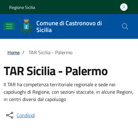
Salta al contenuto principale
Skip to footer content
Regione Sicilia
Comune di Castronovo di
Sicilia
Briciole di pane
Home
/
TAR Sicilia - Palermo
TAR Sicilia - Palermo
Il TAR ha competenza territoriale regionale e sede nei
capoluoghi di Regione, con sezioni staccate, in alcune Regioni,
in centri diversi dal capoluogo
Condividi