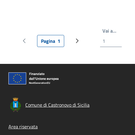
Scrivi il
Vai a…
Pagina
1
Pagina precedente
Pagina attuale
Pagina successiva
Comune di Castronovo di Sicilia
Footer menu
Area riservata