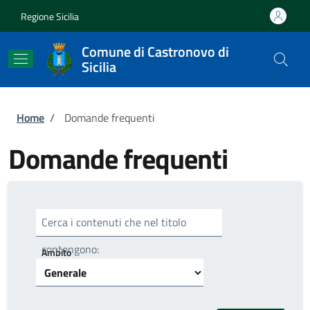
Salta al contenuto principale
Skip to footer content
Regione Sicilia
Comune di Castronovo di
Sicilia
Briciole di pane
Home
/
Domande frequenti
Domande frequenti
Cerca i contenuti che nel titolo
contengono:
Ambito