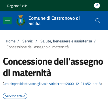
Salta al contenuto principale
Skip to footer content
Regione Sicilia
Comune di Castronovo di
Sicilia
Briciole di pane
Home
/
Servizi
/
Salute, benessere e assistenza
/
Concessione dell'assegno di maternità
Concessione dell'assegno
di maternità
(
urn:nir:presidente.consiglio.ministri:decreto:2000-12-21;452~art13
)
Servizio attivo