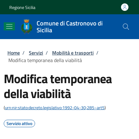
Salta al contenuto principale
Skip to footer content
Regione Sicilia
Comune di Castronovo di
Sicilia
Briciole di pane
Home
/
Servizi
/
Mobilità e trasporti
/
Modifica temporanea della viabilità
Modifica temporanea
della viabilità
(
urn:nir:stato:decreto.legislativo:1992-04-30;285~art5
)
Servizio attivo